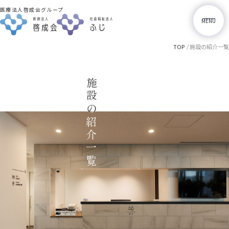
医療法人啓成会グループ
M
E
N
U
TOP
施設の紹介一覧
施設の紹介一覧
施設の紹介一覧
採用情報
岡田内科