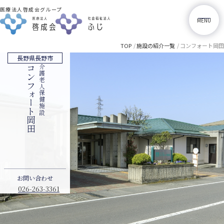
医療法人啓成会グループ
M
E
N
U
TOP
施設の紹介一覧
コンフォート岡田
長野県長野市
コンフォート岡田
介護老人保健施設
採用情報
岡田内科
お問い合わせ
026-263-3361